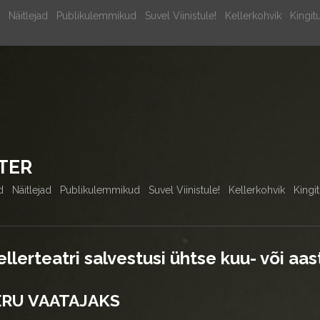
Näitlejad
Publikulemmikud
Suvel Viinistule!
Kellerkohvik
Kingit
TER
d
Näitlejad
Publikulemmikud
Suvel Viinistule!
Kellerkohvik
Kingi
ellerteatri salvestusi ühtse kuu- või aa
ERU VAATAJAKS