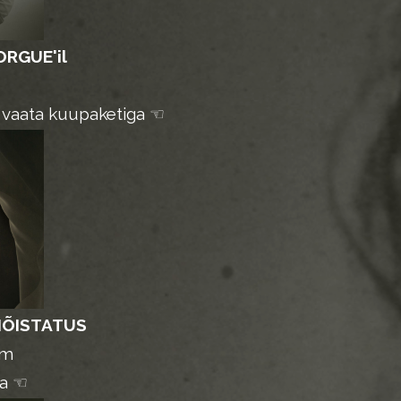
RGUE'il
i vaata kuupaketiga ☜
MÕISTATUS
um
ga ☜