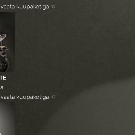
i vaata kuupaketiga ☜
TE
ia
i vaata kuupaketiga ☜