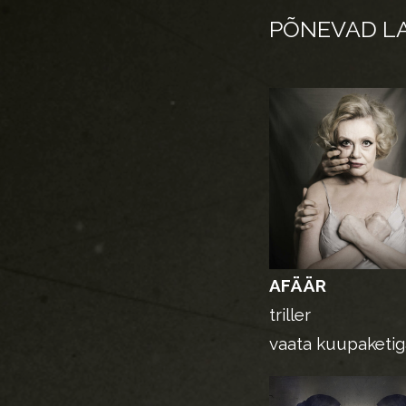
PÕNEVAD L
AFÄÄR
triller
vaata kuupaketi