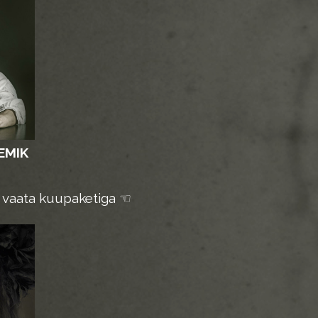
EMIK
i vaata kuupaketiga
☜