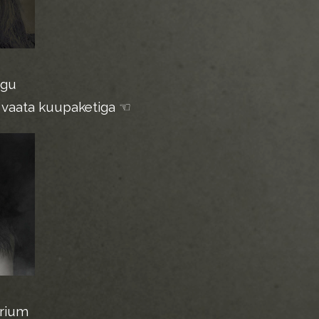
ugu
i vaata kuupaketiga ☜
rium