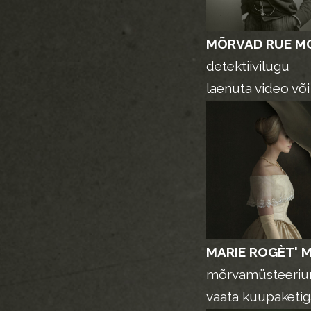
MÕRVAD RUE MO
detektiivilugu
laenuta video võ
MARIE ROGÈT' 
mõrvamüsteeri
vaata kuupaketi