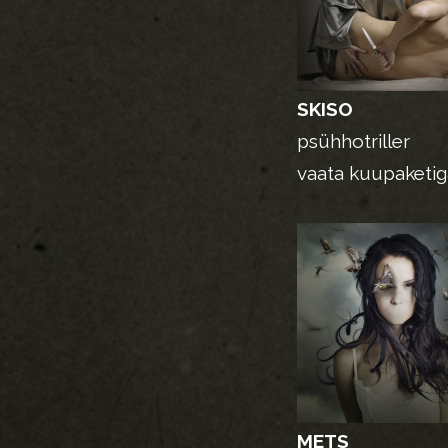
SKISO
psühhotriller
vaata kuupaketi
METS