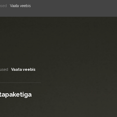
used
Vaata veebis
tused
Vaata veebis
stapaketiga