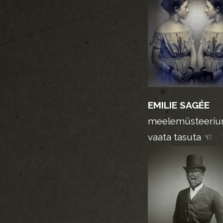
EMILIE SAGÉE
meelemüsteeri
vaata tasuta ☜