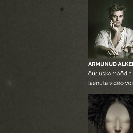
ARMUNUD ALKE
õuduskomöödia
laenuta video võ