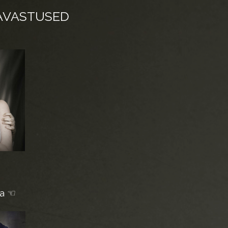
AVASTUSED
ga ☜