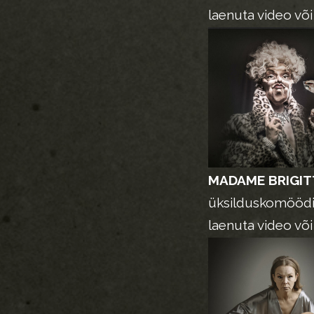
laenuta video võ
MADAME BRIGIT
üksilduskomööd
laenuta video võ