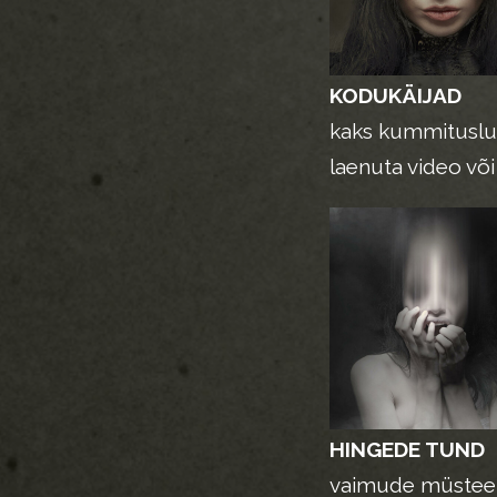
KODUKÄIJAD
kaks kummitusl
laenuta video võ
HINGEDE TUND
vaimude müstee