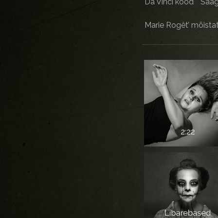
Da Vinci kood
Saag
Marie Rogêt’ mõista