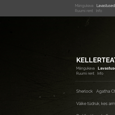
Mängukava
Lavastused
Ruumi rent
Info
KELLERTEA
Mängukava
Lavastu
Ruumi rent
Info
Sherlock
Agatha Ch
Väike tüdruk, kes arma