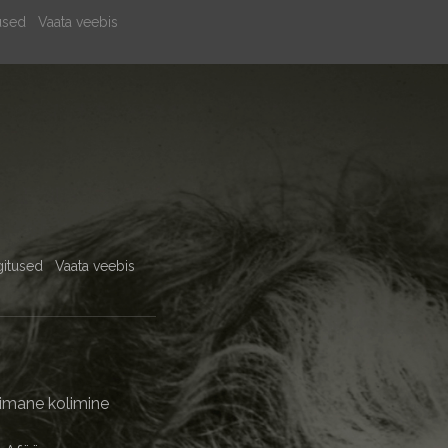
used
Vaata veebis
gitused
Vaata veebis
iimane kolimine