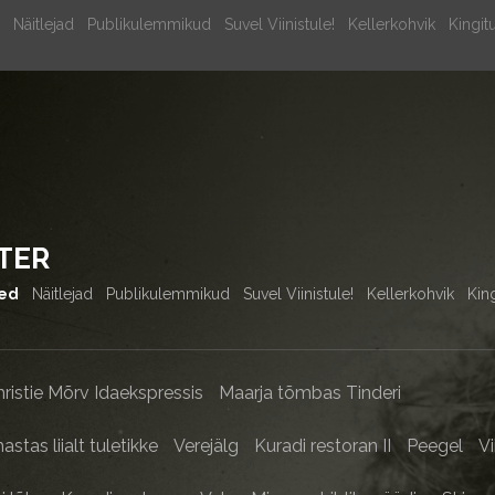
Näitlejad
Publikulemmikud
Suvel Viinistule!
Kellerkohvik
Kingit
TER
sed
Näitlejad
Publikulemmikud
Suvel Viinistule!
Kellerkohvik
Kin
ristie Mõrv Idaekspressis
Maarja tõmbas Tinderi
stas liialt tuletikke
Verejälg
Kuradi restoran II
Peegel
V