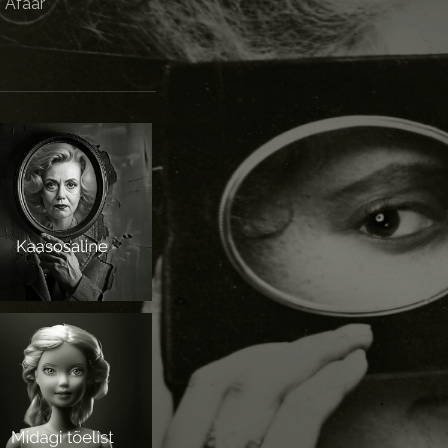
Afäär