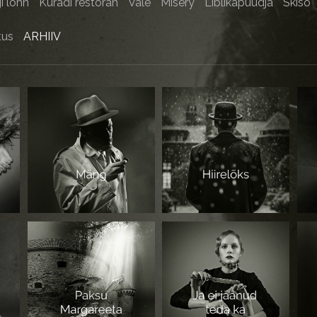
i lõhn
Kuradi restoran
Vale
Misery
Liblikapüüdja
Skiso
tus
ARHIIV