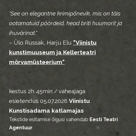
"See on elegantne krimipõnevik, mis on täis
ootamatuid pöördeid, head briti huumorit ja
ihuvärinat."
– Ülo Russak, Harju Elu
"Viinistu
kunstimuuseum ja Kellerteatri
mõrvamüsteerium"
kestus 2h 45min / vaheajaga
esietendus 05.07.2026
Viinistu
Kunstisadama katlamajas
Tekstide esitamise õigusi vahendab
Eesti Teatri
Agentuur