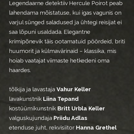
Legendaarne detektiiv Hercule Poirot peab
lahendama mõistatuse, kui igas vagunis on
varjul sünged saladused ja ühtegi reisijat ei
saa lõpuni usaldada. Elegantne
krimipõnevik täis ootamatuid pöördeid, briti
huumorit ja külmavärinaid – klassika, mis
hoiab vaatajat viimaste hetkedeni oma
haardes.
tõlkija ja lavastaja
Vahur Keller
lavakunstnik
Liina Tepand
kostüümikunstnik
Britt Urbla Keller
valguskujundaja
Priidu Adlas
etenduse juht, rekvisiitor
Hanna Grethel