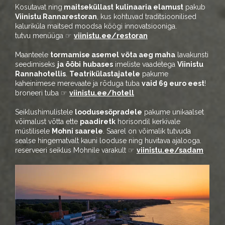
Kosutavat ning
maitseküllast
kulinaaria elamust
pakub
Viinistu Rannarestoran
, kus kohtuvad traditsioonilised
kaluriküla maitsed moodsa köögi innovatsiooniga.
tutvu menüüga ☞
viinistu.ee/restoran
Maanteele
tormamise asemel
võta aeg maha
lavakunsti
seedimiseks
ja ööbi
hubases
imeliste vaadetega
Viinistu
Rannahotellis
.
Teatrikülastajatele
pakume
kaheinimese merevaate ja rõduga tuba
vaid 69 euro eest
!
broneeri tuba ☞
viinistu.ee/hotell
Seiklushimulistele
loodusesõpradele
pakume unikaalset
võimalust võtta ette
paadiretk
horisondil kerkivale
müstilisele
Mohni saarele
. Saarel on võimalik tutvuda
sealse hingematvalt kauni looduse ning huvitava ajalooga.
reserveeri seiklus Mohnile varakult ☞
viinistu.ee/sadam