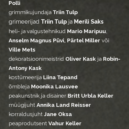
Polli
grimmikujundaja
Triin Tulp
grimeerijad
Triin Tulp
ja
Merili Saks
heli- ja valgustehnikud
Mario Maripuu
,
Anselm Magnus Püvi,
Pärtel Miller
või
Ville Mets
dekoratsioonimeistrid
Oliver Kask
ja
Robin-
Antony Kask
kostümeerija
Liina Tepand
õmbleja
Moonika Lausvee
peakunstnik ja disainer
Britt Urbla Keller
müügijuht
Annika Land Reisser
korraldusjuht
Jane Oksa
peaprodutsent
Vahur Keller