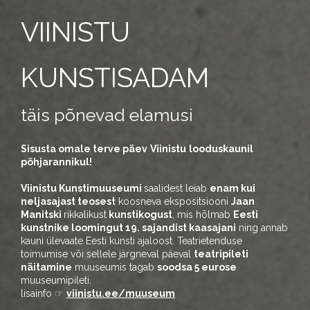
VIINISTU
KUNSTISADAM
täis põnevad elamusi
Sisusta omale terve päev
Viinistu
looduskaunil
põhjarannikul!
Viinistu Kunstimuuseumi
saalidest leiab
enam kui
neljasajast teosest
koosneva ekspositsiooni
Jaan
Manitski
rikkalikust
kunstikogust
, mis hõlmab
Eesti
kunstnike loomingut 19. sajandist kaasajani
ning annab
kauni ülevaate Eesti kunsti ajaloost. Teatrietenduse
toimumise või sellele järgneval päeval
teatripileti
näitamine
muuseumis tagab
soodsa 5 eurose
muuseumipileti.
lisainfo ☞
viinistu.ee/muuseum