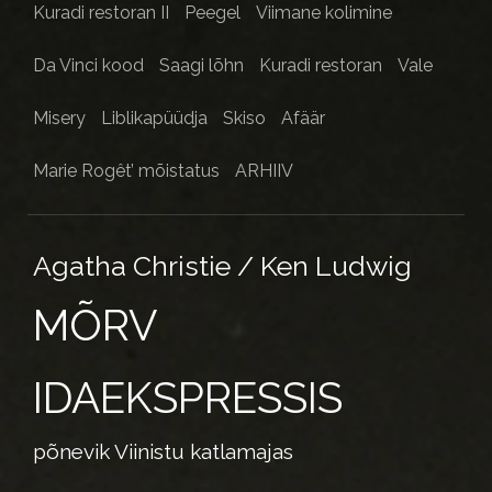
Kuradi restoran II
Peegel
Viimane kolimine
Da Vinci kood
Saagi lõhn
Kuradi restoran
Vale
Misery
Liblikapüüdja
Skiso
Afäär
Marie Rogêt’ mõistatus
ARHIIV
Agatha Christie / Ken Ludwig
MÕRV
IDAEKSPRESSIS
põnevik Viinistu katlamajas