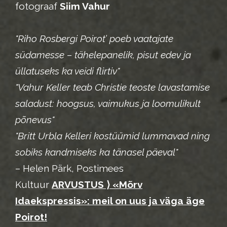
fotograaf
Siim Vahur
"Riho Rosbergi Poirot’ poeb vaatajate
südamesse – tähelepanelik, pisut edev ja
üllatuseks ka veidi flirtiv"
"Vahur Keller teab Christie teoste lavastamise
saladust: hoogsus, vaimukus ja loomulikult
põnevus"
"Britt Urbla Kelleri kostüümid lummavad ning
sobiks kandmiseks ka tänasel päeval"
– Helen Pärk, Postimees
Kultuur
ARVUSTUS ⟩ «Mõrv
Idaekspressis»: meil on uus ja väga äge
Poirot!