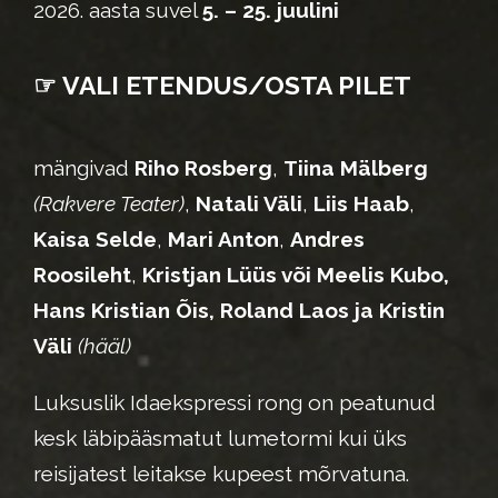
2026. aasta suvel
5. – 25. juulini
☞ VALI ETENDUS/OSTA PILET
mängivad
Riho Rosberg
,
Tiina Mälberg
(Rakvere Teater)
,
Natali Väli
,
Liis Haab
,
Kaisa Selde
,
Mari Anton
,
Andres
Roosileht
,
Kristjan Lüüs või Meelis Kubo,
Hans Kristian Õis,
Roland Laos ja Kristin
Väli
(hääl)
Luksuslik Idaekspressi rong on peatunud
kesk läbipääsmatut lumetormi kui üks
reisijatest leitakse kupeest mõrvatuna.